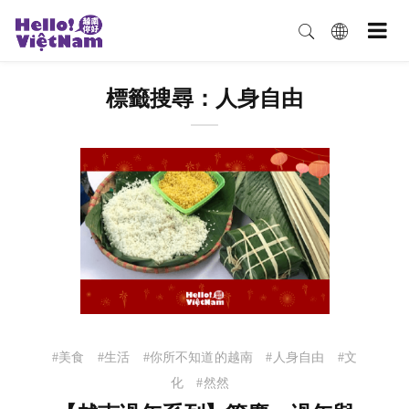
標籤搜尋：人身自由
#美食
#生活
#你所不知道的越南
#人身自由
#文
化
#然然