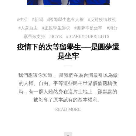
#生活
#新聞
#國際學生也有人權
#反對疫情歧視
#人身自由
#正視學生訴求
#圓夢不是坐牢
#用分
享帶來支持
#ICYR
#ICAREYOURRIGHTS
疫情下的次等留學生──是圓夢還
是坐牢
我們想讓你知道， 當我們在為台灣最引以為傲
的人權、自由、平等這些民主世界價值觀驕傲
時，有一群人雖然身在這片土地上，卻默默的
被剝奪了原本該有的基本權利。
READ MORE