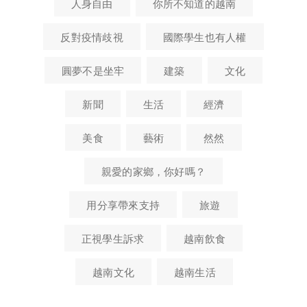
人身自由
你所不知道的越南
反對疫情歧視
國際學生也有人權
圓夢不是坐牢
建築
文化
新聞
生活
經濟
美食
藝術
然然
親愛的家鄉，你好嗎？
用分享帶來支持
旅遊
正視學生訴求
越南飲食
越南文化
越南生活