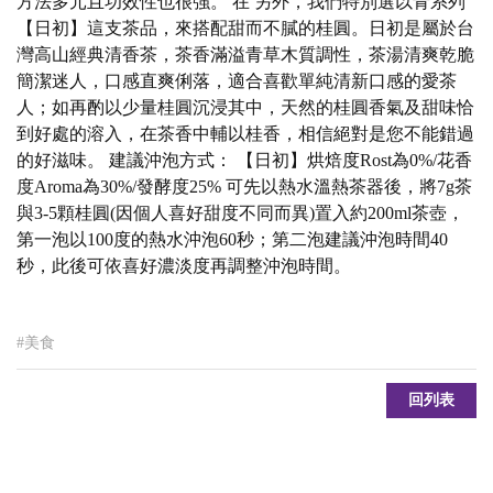
方法多元且功效性也很強。 在 另外，我們特別選以青系列
【日初】這支茶品，來搭配甜而不膩的桂圓。日初是屬於台
灣高山經典清香茶，茶香滿溢青草木質調性，茶湯清爽乾脆
簡潔迷人，口感直爽俐落，適合喜歡單純清新口感的愛茶
人；如再酌以少量桂圓沉浸其中，天然的桂圓香氣及甜味恰
到好處的溶入，在茶香中輔以桂香，相信絕對是您不能錯過
的好滋味。 建議沖泡方式： 【日初】烘焙度Rost為0%/花香
度Aroma為30%/發酵度25% 可先以熱水溫熱茶器後，將7g茶
與3-5顆桂圓(因個人喜好甜度不同而異)置入約200ml茶壺，
第一泡以100度的熱水沖泡60秒；第二泡建議沖泡時間40
秒，此後可依喜好濃淡度再調整沖泡時間。
#美食
回列表