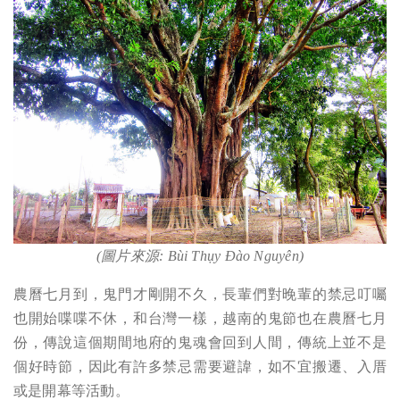
(
圖片來源:
Bùi Thụy Đào Nguyên
)
農曆七月到，鬼門才剛開不久，長輩們對晚輩的禁忌叮囑
也開始喋喋不休，和台灣一樣，越南的鬼節也在農曆七月
份，傳說這個期間地府的鬼魂會回到人間，傳統上並不是
個好時節，因此有許多禁忌需要避諱，如不宜搬遷、入厝
或是開幕等活動。