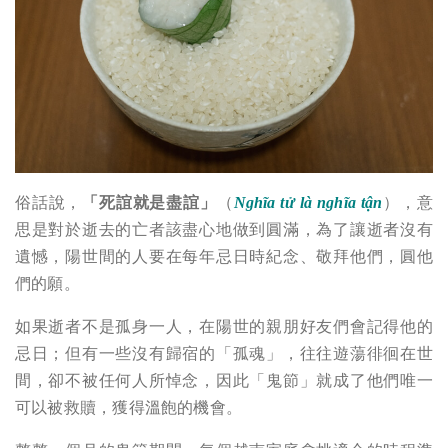
俗話說，
「死誼就是盡誼」
（
Nghĩa tử là nghĩa tận
），意
思是對於逝去的亡者該盡心地做到圓滿，為了讓逝者沒有
遺憾，陽世間的人要在每年忌日時紀念、敬拜他們，圓他
們的願。
如果逝者不是孤身一人，在陽世的親朋好友們會記得他的
忌日；但有一些沒有歸宿的「孤魂」，往往遊蕩徘徊在世
間，卻不被任何人所悼念，因此「鬼節」就成了他們唯一
可以被救贖，獲得溫飽的機會。