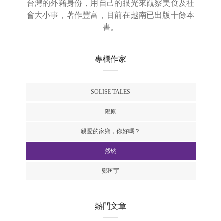
台灣的外籍身份，用自己的眼光來觀察美食及社
會大小事，著作豐富，目前在越南已出版十餘本
書。
專欄作家
SOLISE TALES
陽原
親愛的家鄉，你好嗎？
然然
鄭匡宇
熱門文章