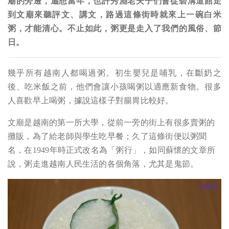
廟的旁邊，遙想當年，也許秀淵老夫子們會從碧溝道館走
到文廟來聽評文、講文，路過這條街時就來上一碗白米
粥，才能清心。不止如此，粥更是走入了我們的風俗、節
日。
幾乎所有越南人都喝過粥。初生嬰兒是哺乳，在斷奶之
後、吃米飯之前，他們會讓小孩喝粥以適應新食物。很多
人喜歡早上喝粥，據說這樣子對腸胃比較好。
文廟是越南的第一所大學，從前一旁的街上有很多賣粥的
攤販，為了給老師與學生吃早餐；久了這條街便以粥聞
名，在1949年時正式改名為「粥行」，如同蘇懷的文章所
說，粥走進越南人民生活的各個角落，尤其是鬼節。