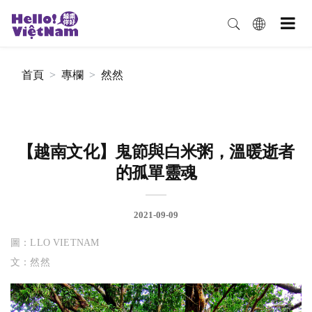
首頁
專欄
然然
【越南文化】鬼節與白米粥，溫暖逝者
的孤單靈魂
2021-09-09
圖：LLO VIETNAM
文：然然