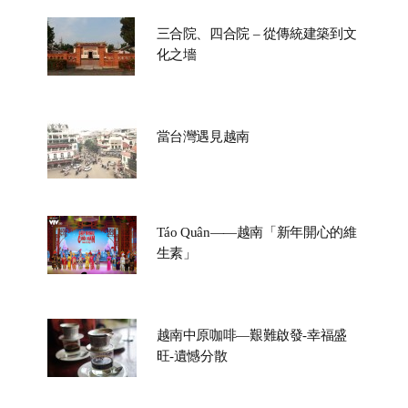
三合院、四合院 – 從傳統建築到文
化之墻
當台灣遇見越南
Táo Quân——越南「新年開心的維
生素」
越南中原咖啡—艱難啟發-幸福盛
旺-遺憾分散