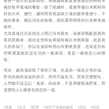
整整一個月的鬼節期間，每個越南家庭會挑適合的時程準
備好祭拜孤魂的餐點；除了紙錢外，還會準備白米粥和拌
好的大米、鹽巴，據民間習俗認為亡魂的腸胃會變小，不
能吃量多、難以消化的食物，因此選用簡單的白米粥來做
祭拜。
尤其孤魂往往是指在人間已沒有親友，或者因戰亂貧困而
客死異鄉者，因此在世時如果能有碗白米粥果腹，就是莫
大的幸福了。所以在鬼節時用白米粥來普渡，也算是百姓
們希冀溫飽安定生活的一種表現，更是一種慈悲心的體
悟。
現在，越南鬼節除了祭祀亡魂，也成為一個為父母祈福、
對先祖慎終追遠的節日，然而不論生活、習俗怎麼變化，
人們都不該忘記「鬼節」的由來，不是畏懼孤魂野鬼，而
是體現人心最善良慈悲的一面。
#美食
#生活
#經濟
#你所不知道的越南
#文化
#然然