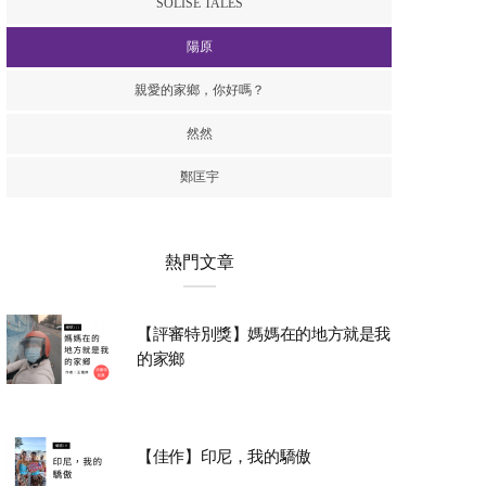
SOLISE TALES
陽原
親愛的家鄉，你好嗎？
然然
鄭匡宇
熱門文章
【評審特別獎】媽媽在的地方就是我
的家鄉
【佳作】印尼，我的驕傲