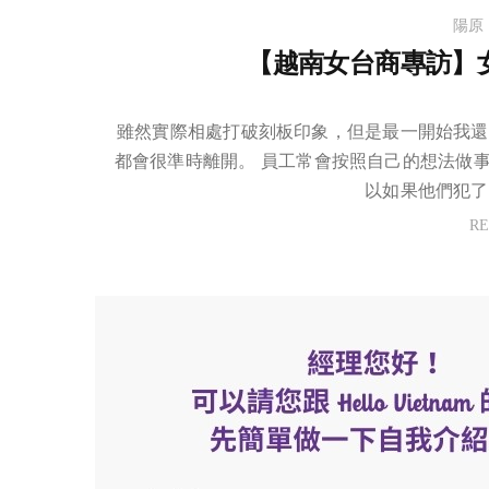
陽原
【越南女台商專訪】
雖然實際相處打破刻板印象，但是最一開始我還
都會很準時離開。 員工常會按照自己的想法做
以如果他們犯了
R