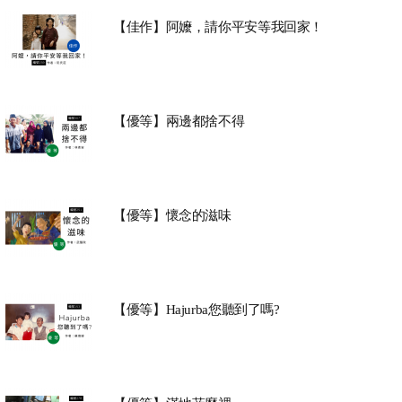
【佳作】阿嬤，請你平安等我回家！
【優等】兩邊都捨不得
【優等】懷念的滋味
【優等】Hajurba您聽到了嗎?