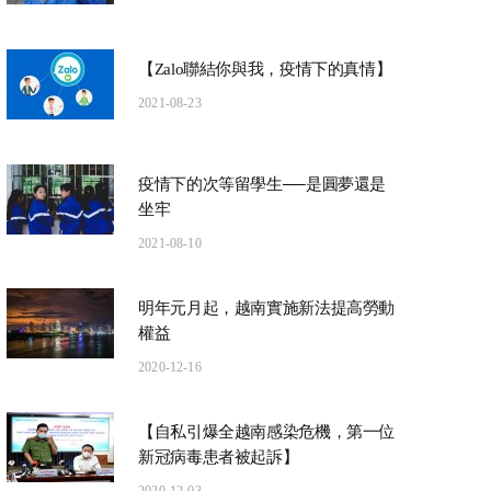
【Zalo聯結你與我，疫情下的真情】
2021-08-23
疫情下的次等留學生──是圓夢還是
坐牢
2021-08-10
明年元月起，越南實施新法提高勞動
權益
2020-12-16
【自私引爆全越南感染危機，第一位
新冠病毒患者被起訴】