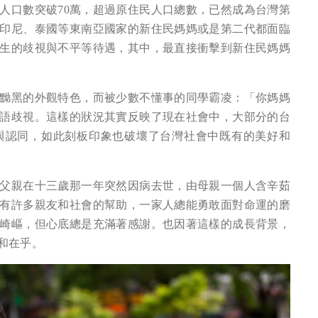
人口數突破70萬，超過原住民人口總數，已然成為台灣第
印尼、泰國等東南亞國家的新住民媽媽或是第二代都面臨
生的歧視與不平等待遇，其中，最直接衝擊到新住民媽媽
黝黑的外觀特色，而被少數不懂事的同學霸凌：「你媽媽
語歧視。這樣的狀況其實反映了現在社會中，大部分的台
與認同，如此刻板印象也破壞了台灣社會中既有的美好和
父親在十三歲那一年突然因病去世，由母親一個人含辛茹
有許多親友和社會的幫助，一家人總能勇敢面對命運的磨
崎嶇，但心底總是充滿著感謝。也因著這樣的成長背景，
和在乎。