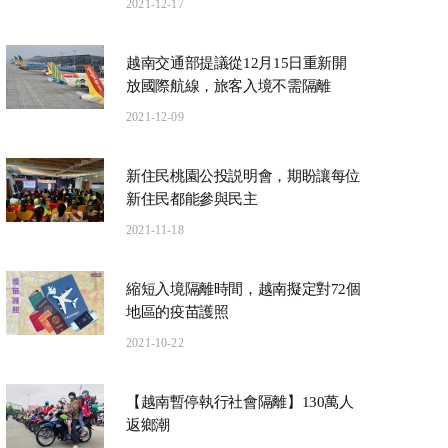
2021-12-17
越南交通部提議從12月15日重新開
放國際航線，旅客入境不需隔離
2021-12-09
新住民桃園公投説明會，期盼讓每位
新住民都能參與民主
2021-11-18
縮短入境隔離時間，越南擬定對72個
地區的疫苗護照
2021-10-22
【越南暫停執行社會隔離】130萬人
返鄉潮