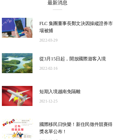
最新消息
FLC 集團董事長鄭文決因操縱證券市
場被捕
2022-03-29
從3月15日起，開放國際遊客入境
2022-02-16
短期入境越南免隔離
2021-12-25
國際移民日快樂！新住民徵件競賽得
獎名單公布！