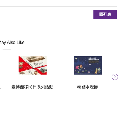
回列表
ay Also Like
億
臺博館移民日系列活動
泰國水燈節
運