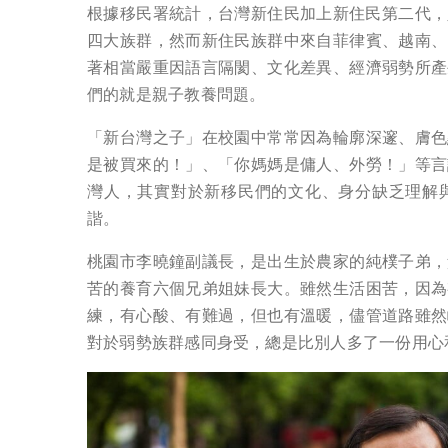
根據移民署統計，台灣新住民加上新住民第二代，
四大族群，然而新住民族群中來自菲律賓、越南、
著相當嚴重因語言隔閡、文化差異、經濟弱勢所產
們的就是親子教養問題。
「新台灣之子」在校園中常常因為輪廓深邃、膚色
是被買來的！」、「你媽媽是傭人、外勞！」等言
灣人，其實對於新移民們的文化、身分缺乏理解
諧。
桃園市李曉鐘副議長，是出生於農家的純樸子弟，
苦的養育六個兄弟姐妹長大。雖然生活困苦，因為
練，有心酸、有難過，但也有溫暖，儘管道路雖然
對於弱勢族群感同身受，總是比別人多了一份用心