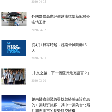
2020-04-05
外國媒體高度評價越南抗擊新冠肺炎
疫情工作
2020-04-02
從4月1日零時起，越南全國隔離15
天
2020-03-31
[中文之後，下一個亞洲最夯語言？]
動無國界，健康零包袱
促進經濟社會快速和可持續
挺新的市集-
發展的決策
化創意
2020-03-20
越南醫療部緊急尋找曾搭載確診病患
的11架航班旅客，其中一架為台北飛
往胡志明市的長榮航空班機