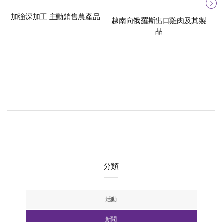
加強深加工 主動銷售農產品
越南向俄羅斯出口雞肉及其製
從
品
分類
活動
新聞