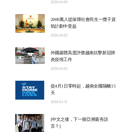
2020-04-09
2000萬人從保障社會民生一攬子資
助計劃中受益
2020-04-05
外國媒體高度評價越南抗擊新冠肺
炎疫情工作
2020-04-02
從4月1日零時起，越南全國隔離15
天
2020-03-31
[中文之後，下一個亞洲最夯語
言？]