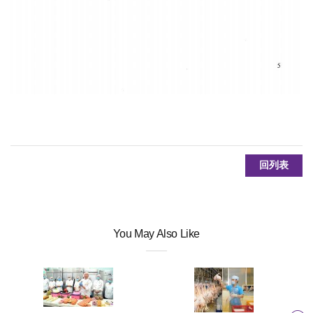
回列表
You May Also Like