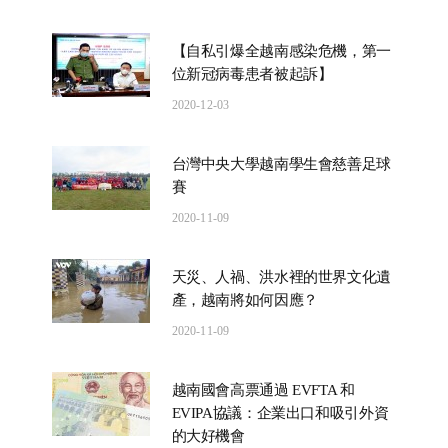
【自私引爆全越南感染危機，第一
位新冠病毒患者被起訴】
2020-12-03
台灣中央大學越南學生會慈善足球
賽
2020-11-09
天災、人禍、洪水裡的世界文化遺
產，越南將如何因應？
2020-11-09
越南國會高票通過 EVFTA 和
EVIPA協議：企業出口和吸引外資
的大好機會