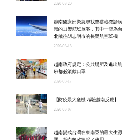
2020-03-20
越南醫療部緊急尋找曾搭載確診病
患的11架航班旅客，其中一架為台
北飛往胡志明市的長榮航空班機
2020-03-18
越南政府規定：公共場所及進出航
班都必須戴口罩
2020-03-17
【防疫最大危機 考驗越南反應】
2020-03-07
越南變成台灣在東南亞的最大生源
國，新南向政策起了作用