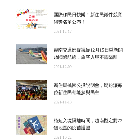
國際移民日快樂！新住民徵件競賽
得獎名單公布！
2021-12-17
越南交通部提議從12月15日重新開
放國際航線，旅客入境不需隔離
2021-12-09
新住民桃園公投説明會，期盼讓每
位新住民都能參與民主
2021-11-18
縮短入境隔離時間，越南擬定對72
個地區的疫苗護照
2021-10-22