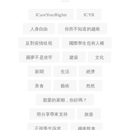
ICareYourRights
ICYR
人身自由
你所不知道的越南
反對疫情歧視
國際學生也有人權
圓夢不是坐牢
建築
文化
新聞
生活
經濟
美食
藝術
然然
親愛的家鄉，你好嗎？
用分享帶來支持
旅遊
正視學生訴求
越南飲食