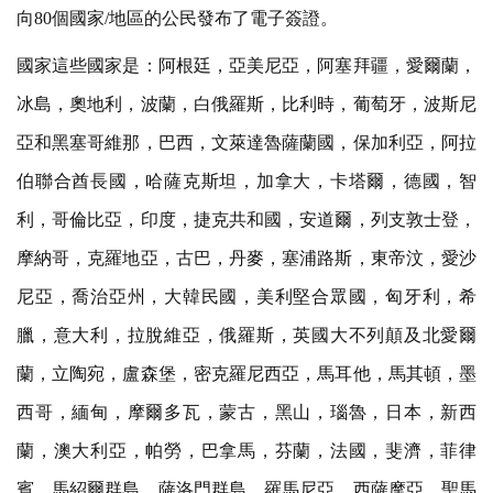
向80個國家/地區的公民發布了電子簽證。
國家這些國家是：阿根廷，亞美尼亞，阿塞拜疆，愛爾蘭，
冰島，奧地利，波蘭，白俄羅斯，比利時，葡萄牙，波斯尼
亞和黑塞哥維那，巴西，文萊達魯薩蘭國，保加利亞，阿拉
伯聯合酋長國，哈薩克斯坦，加拿大，卡塔爾，德國，智
利，哥倫比亞，印度，捷克共和國，安道爾，列支敦士登，
摩納哥，克羅地亞，古巴，丹麥，塞浦路斯，東帝汶，愛沙
尼亞，喬治亞州，大韓民國，美利堅合眾國，匈牙利，希
臘，意大利，拉脫維亞，俄羅斯，英國大不列顛及北愛爾
蘭，立陶宛，盧森堡，密克羅尼西亞，馬耳他，馬其頓，墨
西哥，緬甸，摩爾多瓦，蒙古，黑山，瑙魯，日本，新西
蘭，澳大利亞，帕勞，巴拿馬，芬蘭，法國，斐濟，菲律
賓，馬紹爾群島，薩洛門群島，羅馬尼亞，西薩摩亞，聖馬