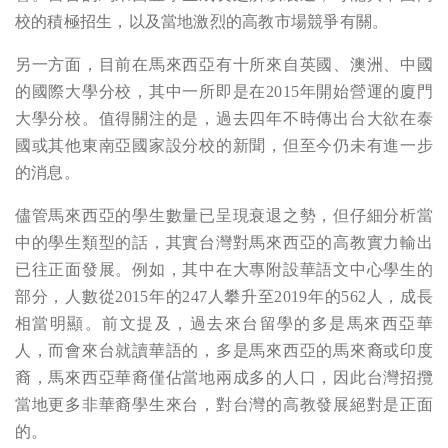
校的積極招生，以及當地激烈的高教市場競爭有關。
另一方面，目前在馬來西亞有十所來自英國、澳洲、中國
的國際大學分校，其中一所即是在2015年開始營運的廈門
大學分校。值得關注的是，過去四年不時傳出台大欲在泰
國或其他東南亞國家設分校的新聞，但至今仍未有進一步
的消息。
儘管馬來西亞的學生數量已呈現衰退之勢，但仔細分析當
中的學生類型的話，其實台灣對馬來西亞的高教實力輸出
已往正面發展。例如，其中在大專附設華語文中心學生的
部分，人數從2015年的247人攀升至2019年的562人，成長
相當明顯。前文提及，過去來台留學的多是馬來西亞華
人，而會來台就讀華語的，多是馬來西亞的馬來裔或印度
裔，馬來西亞華裔僅佔當地兩成多的人口，因此台灣招攬
當地更多非華裔學生來台，對台灣的高教發展絕對是正面
的。