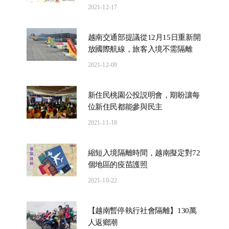
2021-12-17
越南交通部提議從12月15日重新開
放國際航線，旅客入境不需隔離
2021-12-09
新住民桃園公投説明會，期盼讓每
位新住民都能參與民主
2021-11-18
縮短入境隔離時間，越南擬定對72
個地區的疫苗護照
2021-10-22
【越南暫停執行社會隔離】130萬
人返鄉潮