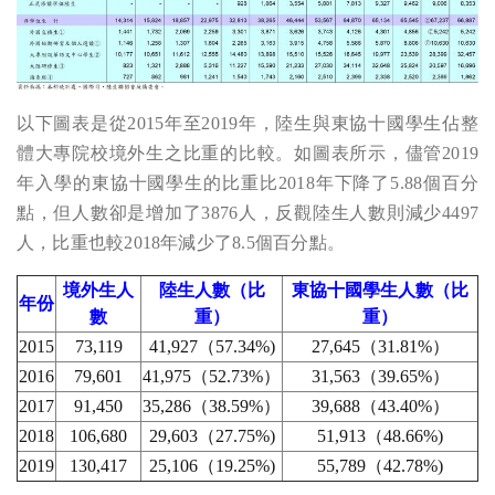
以下圖表是從2015年至2019年，陸生與東協十國學生佔整
體大專院校境外生之比重的比較。如圖表所示，儘管2019
年入學的東協十國學生的比重比2018年下降了5.88個百分
點，但人數卻是增加了3876人，反觀陸生人數則減少4497
人，比重也較2018年減少了8.5個百分點。
境外生人
陸生人數（比
東協十國學生人數（比
年份
數
重）
重）
2015
73,119
41,927（57.34%)
27,645（31.81%）
2016
79,601
41,975（52.73%）
31,563（39.65%）
2017
91,450
35,286（38.59%）
39,688（43.40%）
2018
106,680
29,603（27.75%)
51,913（48.66%)
2019
130,417
25,106（19.25%)
55,789（42.78%)