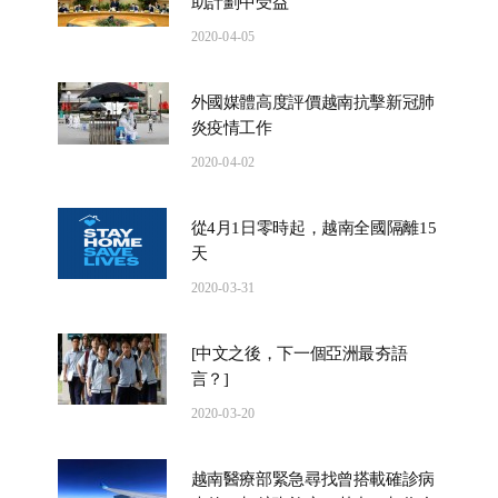
助計劃中受益
2020-04-05
外國媒體高度評價越南抗擊新冠肺
炎疫情工作
2020-04-02
從4月1日零時起，越南全國隔離15
天
2020-03-31
[中文之後，下一個亞洲最夯語
言？]
2020-03-20
越南醫療部緊急尋找曾搭載確診病