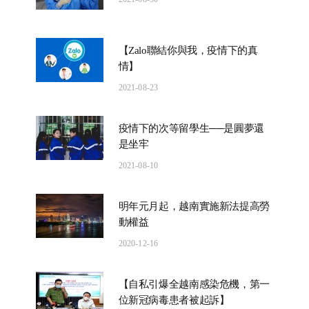
【Zalo聯結你與我，疫情下的真
情】
2021-08-23
疫情下的次等留學生──是圓夢還
是坐牢
2021-08-10
明年元月起，越南實施新法提高勞
動權益
2020-12-16
【自私引爆全越南感染危機，第一
位新冠病毒患者被起訴】