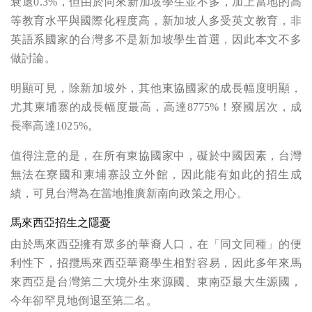
衰退0.3%，但由於向來新加坡學生並不多，加上當地的高
等教育水平與國際化程度高，新加坡人多受英文教育，非
英語系國家的台灣多不是新加坡學生首選，因此本文不多
做討論。
明顯可見，除新加坡外，其他東協國家的成長幅度明顯，
尤其柬埔寨的成長幅度最高，高達8775%！寮國居次，成
長率高達1025%。
值得注意的是，在所有東協國家中，礙於中國因素，台灣
無法在寮國和柬埔寨設立外館，因此能有如此的招生成
績，可見台灣為在當地推廣新南向政策之用心。
馬來西亞招生之隱憂
由於馬來西亞擁有眾多的華裔人口，在「同文同種」的便
利性下，招攬馬來西亞華裔學生相對容易，因此多年來馬
來西亞是台灣第二大境外生來源國、東南亞最大生源國，
今年卻罕見地倒退至第二名。