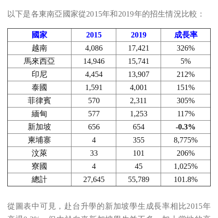
以下是各東南亞國家從2015年和2019年的招生情況比較：
國家
2015
2019
成長率
越南
4,086
17,421
326%
馬來西亞
14,946
15,741
5%
印尼
4,454
13,907
212%
泰國
1,591
4,001
151%
菲律賓
570
2,311
305%
緬甸
577
1,253
117%
新加坡
656
654
-0.3%
柬埔寨
4
355
8,775%
汶萊
33
101
206%
寮國
4
45
1,025%
總計
27,645
55,789
101.8%
從圖表中可見，赴台升學的新加坡學生成長率相比2015年