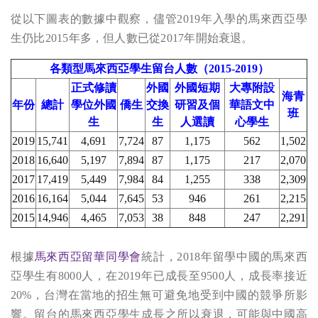
從以下圖表的數據中觀察，儘管2019年入學的馬來西亞學
生仍比2015年多，但人數已從2017年開始衰退。
各類型馬來西亞學生留台人數（2015-2019）
正式修讀
外國
外國短期
大專附設
海青
年份
總計
學位外國
僑生
交換
研習及個
華語文中
班
生
生
人選讀
心學生
2019
15,741
4,691
7,724
87
1,175
562
1,502
2018
16,640
5,197
7,894
87
1,175
217
2,070
2017
17,419
5,449
7,984
84
1,255
338
2,309
2016
16,164
5,044
7,645
53
946
261
2,215
2015
14,946
4,465
7,053
38
848
247
2,291
根據
馬來西亞留華同學會
統計，2018年留學中國的馬來西
亞學生有8000人，在2019年已成長至9500人，成長率接近
20%，台灣在當地的招生無可避免地受到中國的競爭所影
響。留台的馬來西亞學生成長之所以衰退，可能與中國高