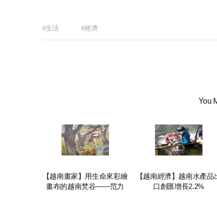
#生活
#經濟
You M
【越南畫家】用生命來彩繪
【越南經濟】越南水產品
畫布的越南梵谷——范力
口創匯增長2.2%