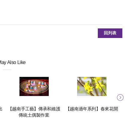
回列表
ay Also Like
出
【越南手工藝】傳承和維護
【越南過年系列】春來花開
【
傳統土偶製作業
奇，