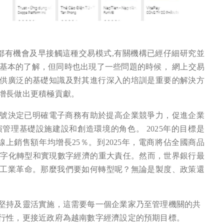
人都有機會及早接觸這種交易模式,有關機構已經仔細研究並
了基本的了解，但同時也出現了一些問題的時候， 網上交易
供廣泛的基礎知識及對其進行深入的培訓是重要的解決方
增長做出更積極貢獻。
45號決定已明確電子商務有助於提高企業競爭力，促進企業
管理基礎設施建設和創造環境的角色。 2025年的目標是
線上銷售額年均增長25％。到2025年，電商將佔全國商品
行數字化轉型和實現數字經濟的重大責任。然而，世界銀行最
工業革命。那麼我們要如何轉型呢？無論是製度、政策還
堅持及靈活實施，這需要每一個企業家乃至管理機關的共
行性，更接近政府為越南數字經濟設定的預期目標。