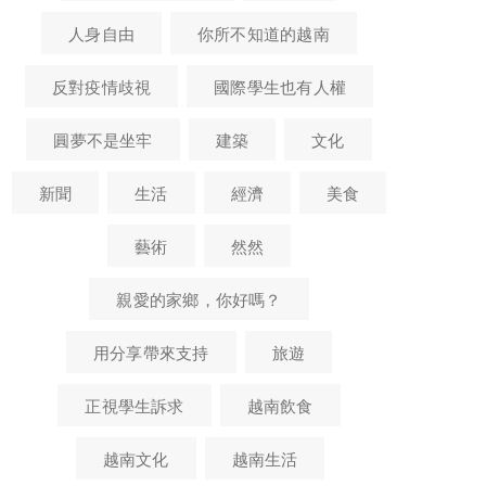
人身自由
你所不知道的越南
反對疫情歧視
國際學生也有人權
圓夢不是坐牢
建築
文化
新聞
生活
經濟
美食
藝術
然然
親愛的家鄉，你好嗎？
用分享帶來支持
旅遊
越南生活】化腐朽為神
【建築建築】在越南的美麗
【越南建築】
正視學生訴求
越南飲食
用垃圾打造出獨特藝術
法國烙印系列 - 芽榮碼頭
法國烙印系列 
空間
物館 （胡
越南文化
越南生活