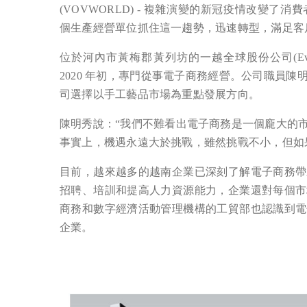
(VOVWORLD) - 複雜演變的新冠疫情改變
個生產經營單位抓住這一趨勢，迅速轉型，滿足客
位於河內市黃梅郡黃列坊的一越全球股份公司(Eviet Glo
2020 年初，專門從事電子商務經營。公司職員
司選擇以手工藝品市場為重點發展方向。
陳明秀說：“我們不難看出電子商務是一個龐大的
事實上，機遇永遠大於挑戰，雖然挑戰不小，但如
目前，越來越多的越南企業已深刻了解電子商務帶
招聘、培訓和提高人力資源能力，企業還對每個市
商務和數字經濟活動管理機構的工貿部也認識到電
企業。